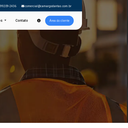
 99209-2436
comercial@camargodantas.com.br
os
Contato
Área do cliente