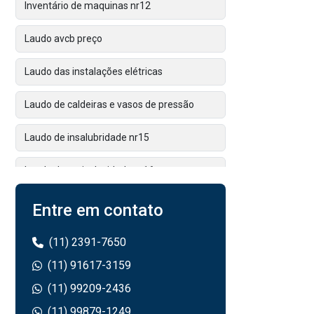
Inventário de maquinas nr12
Laudo avcb preço
Laudo das instalações elétricas
Laudo de caldeiras e vasos de pressão
Laudo de insalubridade nr15
Laudo de periculosidade nr16
Laudo de spda
Entre em contato
Laudo de spda preço
(11) 2391-7650
(11) 91617-3159
Laudo ergonômico nr17
(11) 99209-2436
Laudo ltcat
(11) 99879-1249