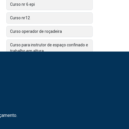
Curso nr 6 epi
Curso nr12
Curso operador de roçadeira
Curso para instrutor de espaço confinado e
trabalho em altura
Curso para operador de motosserra
Documento gro
Dosimetria de ruído
Elaboração de pcmso e ppra
rçamento.
Elaboração de ppra