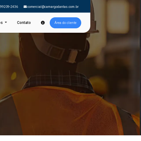
 99209-2436
comercial@camargodantas.com.br
os
Contato
Área do cliente