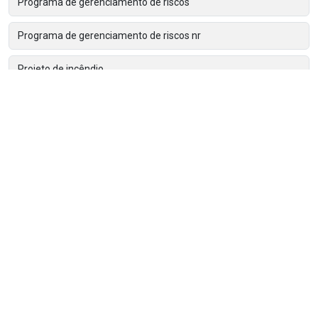
Programa de gerenciamento de riscos
Programa de gerenciamento de riscos nr
Projeto de incêndio
Projeto de incendio preço
Renovação do clcb
Treinamento admissional nr 18
Treinamento cipa designado nr 5
Treinamento de brigada de incêndio
Treinamento de segurança do trabalho em cozinha industrial
Treinamento de segurança do trabalho na construção civil