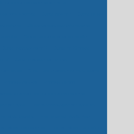
do de saúde ocupacional em cotia
a de ppra e pcmso
Curso cipa nr 5
Curso de dea
ocupacional
Clínica de atestado ocupacional
rapicuíba
Clínica para exame de admissão
Curso instrutor de nr12
Curso nr 20 preço
 nr12
Curso operador de bobcat
o em altura
Curso para operador de motosserra
Empresa de avcb
Empresa de ppp
cialista de atestado de saúde ocupacional
ico em cotia
Exame toxicológico em cotia sp
Exame do trabalho
Exame de admissão valor
e médico ocupacional
Exame médico para altura