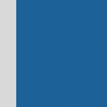
Exame médico para trabalho em altura
Exames ad
Extintor de incêndio pqs
Gerenciamento de risco
Laudo das instalações elétricas
Laudo de 
Laudo de spda preço
Laudo ergonômico nr
Laudo de ltcat em vargem grande 
Laudo de pcmso em vargem grande paulista
Lau
Laudo de pgr em itapevi
Laudo de pgr em var
Mangueira de incêndio valor
Medicina do trabal
Medição de vapores orgânicos
Medicina 
Orçamento projeto de incendio
Ppp perfil profis
Programa de gerenciamento de riscos
Pro
Treinamento admissional nr 18
Treinamento cipa 