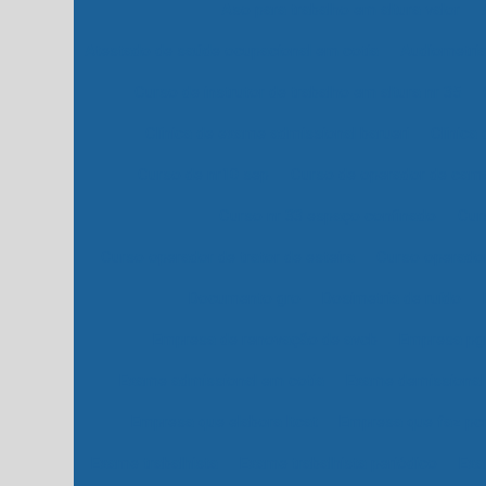
Aso para trabalho em altura valor
Atestado de saúde ocupacional em cotia
Audiometria
Curso de instrutor de trabalho em altura nr 35
Clínica de exame admissional barueri
Clínica
Curso de nr10 sep
Curso de operador de cama
Curso nr 33 espaço confinado
Cur
Curso operador de trator de esteira
Curso operador
Documento gro
Dosimetria de ruído
Empresa de renovação de avcb
Empresa pg
Exame admissional em cotia
Exame demissional
Empresa que elabora ltcat
Empresa que faz p
Exame trabalhista
Exame trabalhista periódico
Exa