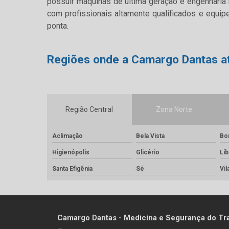
possuir máquinas de última geração e engenharia
com profissionais altamente qualificados e equip
ponta.
Regiões onde a Camargo Dantas at
Região Central
Zona Norte
Aclimação
Bela Vista
Bo
Higienópolis
Glicério
Li
Santa Efigênia
Sé
Vil
Camargo Dantas - Medicina e Segurança do Tr