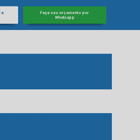
ra
Faça seu orçamento por
Whatsapp
s. O que é e como se aplica?
Certificado de Aprovação para E.P.I
estado de saude ocupacional preço
Aso atestado de saúde ocupacional