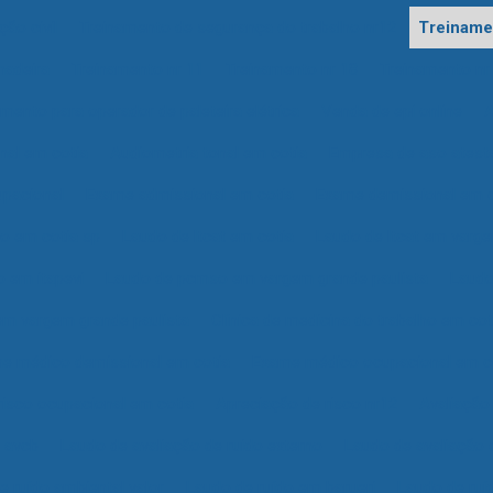
ão civil
Treinamento de segurança do trabalho nr12
Treinamen
hadeira
Treinamento nr 11
Treinamento nr 18
Treinamento nr
mento para operador de paleteira elétrica
Venda de epi online
A
nal em cotia
Audiometria tonal em cotia
Empresa de aso atest
upacional
Exame admissional em cotia
Exame demissional em c
o em cotia sp
Laudo de ltcat em cotia
Laudo de ltcat em varge
 em itapevi
Laudo de pcmso em vargem grande paulista
Laudo
em vargem grande paulista
Clínica de medicina do trabalho em cot
e médico demissional em cotia
Exame médico ocupacional em c
isco ocupacional em cotia
Apreciação de risco nr12
Avaliação
 avcb
Laudo de avaliação de ruido externo
Laudo de avaliação 
e ruído ambiental valor
Laudo de ruído em barueri
Laudo de ruí