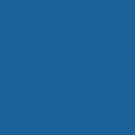
missionais para empresas
Extintor de incêndio abc
Extintor de
 ocupacional
Gestão da cipa
Gestão de espaço confinado
I
caldeiras e vasos de pressão
Laudo de insalubridade nr15
Laudo
17
Laudo ltcat
Laudo nr13
Laudo para raio
Laudo pgr
Loj
paulista
Laudo de pcmso em cotia
Laudo de pcmso em embu
do de pgr em cotia
Laudo de pgr em embu
Laudo de máquinas
gem grande paulista
Ltcat laudo insalubridade
Mangueira de inc
ho barueri
Medicina do trabalho carapicuíba
Medicina do trabal
do trabalho pcmso
Nr 01 ordem de serviço
Nr treinamento oper
siográfico previdenciário
Ppra e ltcat
Ppra pcmso preço
Prog
grama de gerenciamento de riscos nr
Projeto de incêndio
Proje
designado nr 5
Treinamento de brigada de incêndio
Treinamento