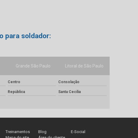
o para soldador:
Grande São Paulo
Litoral de São Paulo
Centro
Consolação
República
Santa Cecília
Treinamentos
Blog
E-Social
Mapa do site
Área do cliente