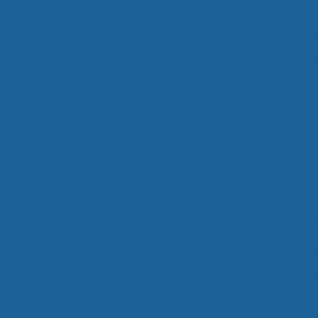
Adequação de maquinas nr12
Analise de risco nr12
Aso atesta
 tonal em cotia
Clinica de aso
Consultoria de ppp
Consultori
Curso de nr10
Curso de nr10 preço
Clínica atestado de saúde 
 de exame admissional carapicuíba
Clinica medicina do trabalho ca
ra fria
Curso de segurança no manuseio de produtos químicos
so nr 35 trabalho em altura
Curso nr 36
Curso nr 6 epi
Curso
 de roçadeira
Curso para instrutor de espaço confinado e trabalh
Elaboração de pcmso e ppra
Elaboração de ppra
Empresa aso
r
Empresa de aso atestado de saúde ocupacional
Empresa espe
 em cotia
Exame médico admissional em cotia
Exame toxicológ
cmso
Empresas que fazem ltcat
Exame médico admissional
me médico admissional preço
Exame médico demissional
Exam