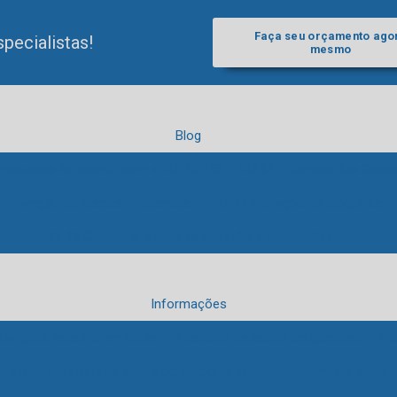
Faça seu orçamento ago
pecialistas!
mesmo
Blog
e maquinas de acordo com a NR-12.153
NR 01 - Disposições Gerai
Prevenção de Riscos Ambientais.
NR-12 Proteção de Máquinas
NR-13 Caldeiras, Vasos de Pressão e Tubulações
Informações
Aso para trabalho em altura
Atestado de saúde ocupacional
At
custa
Atestado de saúde ocupacional valor
Audiometria tonal