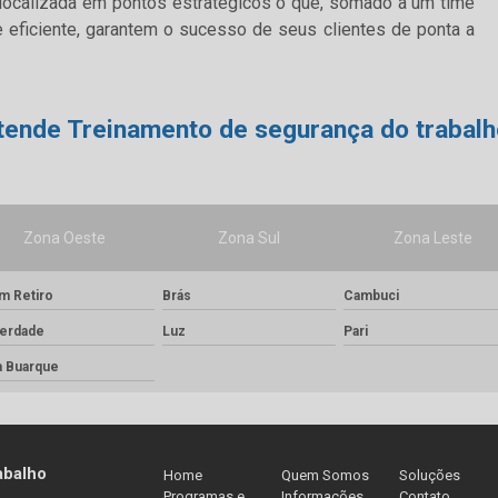
 localizada em pontos estratégicos o que, somado a um time
e eficiente, garantem o sucesso de seus clientes de ponta a
ende Treinamento de segurança do trabalh
Zona Oeste
Zona Sul
Zona Leste
m Retiro
Brás
Cambuci
berdade
Luz
Pari
a Buarque
abalho
Home
Quem Somos
Soluções
Programas e
Informações
Contato