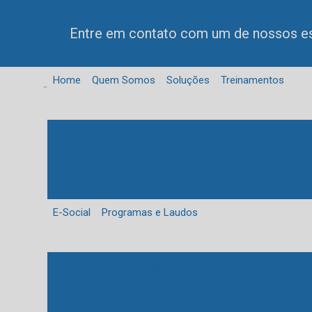
Entre em contato com um de nossos es
Home
Quem Somos
Soluções
Treinamentos
A importância do Inventário d
Dúvidas Sobre o PPRA – Programa de 
E-Social
Programas e Laudos
Adequação de equipamentos nr12
Atestado de saude ocupacional quanto 