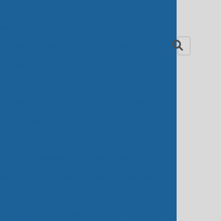
 incêndio abc preço
Extintor de incêndio de água
nventário de maquinas nr12
Laudo avcb preço
 de periculosidade nr16
Laudo de spda
a de venda de epi
Laudo de ltcat em cotia
Laudo de pcmso em itapevi
 e equipamentos
Laudo de ruido de vizinhança
êndio
Mangueira de incendio melhor preço
ho são paulo
Medição de radiação ionizante
ador de empilhadeira
Obtenção de avcb
rama de controle médico de saúde ocupacional
to de incendio preço
Renovação do clcb
 de segurança do trabalho em cozinha industrial