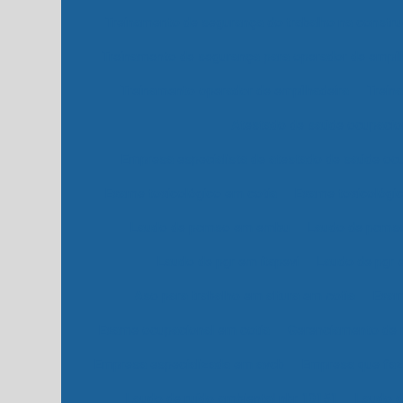
Treinamento de segurança do trabalho na construç
Treinamento de segurança para operador de empil
Treinamento operador de empilhadeira
Treina
Atestado de saúde ocupacio
Empresa especialista de atestado de saúde oc
Exame toxicológico em cotia
Exame toxicológic
Laudo de pcmso em embu
Laudo de pcmso
Laudo de pgr em itapevi
Laudo de pgr 
Aso para trabalho em altura em cotia
Exam
Exame ocupacional em cotia
Gerenciamento de r
Empresa especializada em avcb
Empresa que faz
Laudo de ruído ambiental nbr 10151
Laudo d