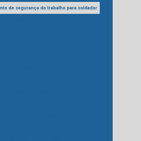
to de segurança do trabalho para soldador
 20
Treinamento nr 23
Treinamento nr 6 epi
so atestado de saúde ocupacional em cotia
ado de saúde ocupacional
otia
Exame médico admissional em cotia
m grande paulista
Laudo de pcmso em cotia
 de pgr em cotia
Laudo de pgr em embu
ia
Medicina do trabalho em cotia sp
otia
Exame médico para altura em cotia
 de ruído em áreas habitadas
Consultoria clcb
de ruído
Laudo de avaliação de ruído ambiental
do externo nbr 10151
Laudo ruido externo